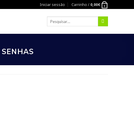
Iniciar sessão
Carrinho /
0,00
€
0
E SENHAS