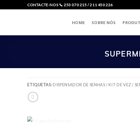
Skip
CONTACTE-NOS 📞 253 070 215 / 211 450 226
to
content
HOME
SOBRE NÓS
PRODU
SUPERME
ETIQUETAS:
DISPENSADOR DE SENHAS / KIT DE VEZ / S