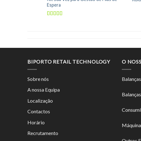
Espera
Avaliação
5.00
de 5
BIPORTO RETAIL TECHNOLOGY
O NOS
Sobre nós
Balanças
A nossa Equipa
Balanças
Localização
Consumí
Contactos
Horário
Máquina
Recrutamento
Outros 