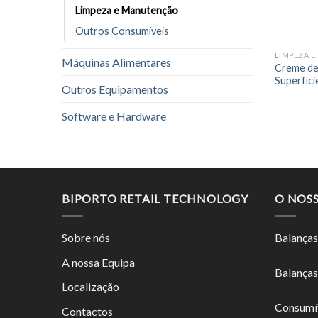
Limpeza e Manutenção
Outros Consumíveis
LIMPEZA 
Máquinas Alimentares
Creme de
Superfíci
Outros Equipamentos
Software e Hardware
BIPORTO RETAIL TECHNOLOGY
O NOS
Sobre nós
Balanças
A nossa Equipa
Balanças
Localização
Consumí
Contactos