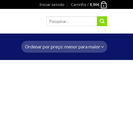
Iniciar sessão
Carrinho /
0,00
€
0