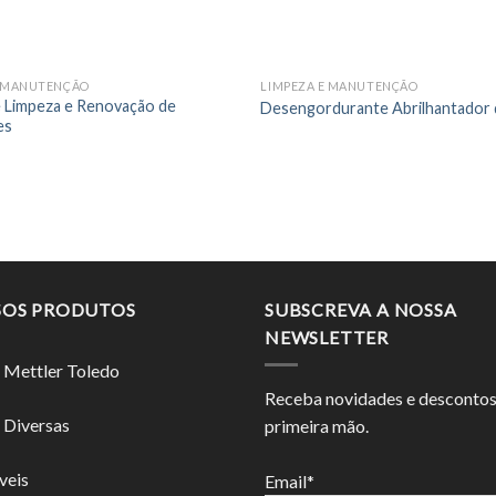
E MANUTENÇÃO
LIMPEZA E MANUTENÇÃO
 Limpeza e Renovação de
Desengordurante Abrilhantador 
es
SOS PRODUTOS
SUBSCREVA A NOSSA
NEWSLETTER
 Mettler Toledo
Receba novidades e desconto
 Diversas
primeira mão.
veis
Email*