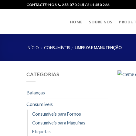
Skip
CONTACTE-NOS 📞 253 070 215 / 211 450 226
to
content
HOME
SOBRE NÓS
PRODU
INÍCIO
CONSUMÍVEIS
LIMPEZA E MANUTENÇÃO
/
/
CATEGORIAS
Balanças
Consumíveis
Consumíveis para Fornos
Consumíveis para Máquinas
Etiquetas