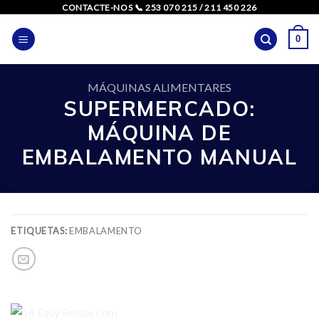
Skip
CONTACTE-NOS 📞 253 070 215 / 211 450 226
to
0
content
MÁQUINAS ALIMENTARES
SUPERMERCADO:
MÁQUINA DE
EMBALAMENTO MANUAL
ETIQUETAS:
EMBALAMENTO