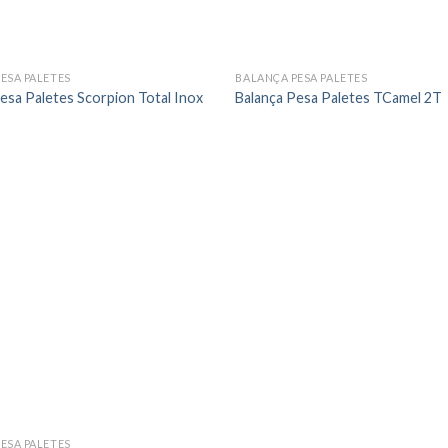
ESA PALETES
BALANÇA PESA PALETES
esa Paletes Scorpion Total Inox
Balança Pesa Paletes TCamel 2T
ESA PALETES