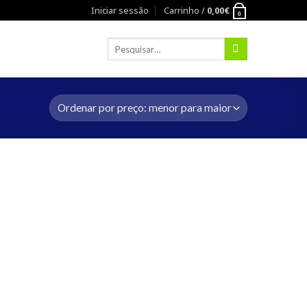
Iniciar sessão
Carrinho /
0,00
€
0