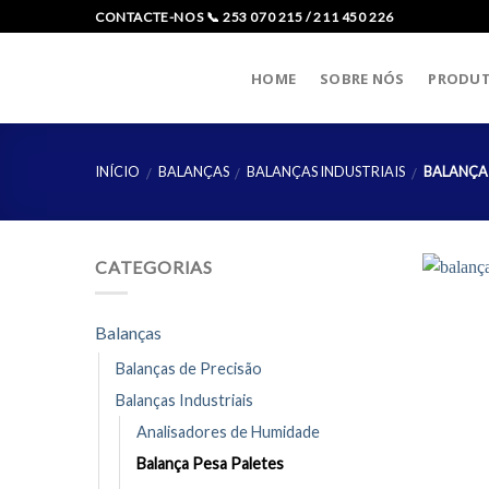
Skip
CONTACTE-NOS 📞 253 070 215 / 211 450 226
to
content
HOME
SOBRE NÓS
PRODU
INÍCIO
BALANÇAS
BALANÇAS INDUSTRIAIS
BALANÇA 
/
/
/
CATEGORIAS
Balanças
Balanças de Precisão
Balanças Industriais
Analisadores de Humidade
Balança Pesa Paletes