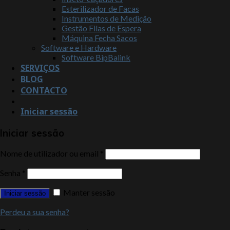
Esterilizador de Facas
Instrumentos de Medição
Gestão Filas de Espera
Máquina Fecha Sacos
Software e Hardware
Software BipBalink
SERVIÇOS
BLOG
CONTACTO
Iniciar sessão
Iniciar sessão
Nome de utilizador ou email
*
Senha
*
Manter sessão
Iniciar sessão
Perdeu a sua senha?