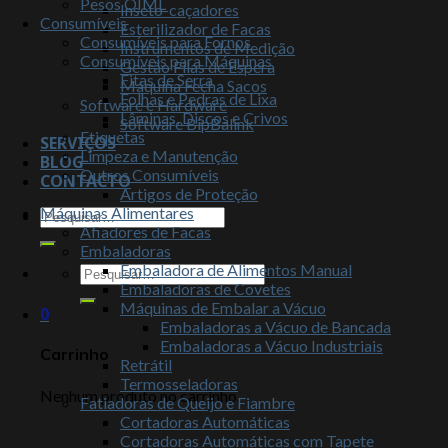
Pesos OIML
Inseto-caçadores
Consumíveis
Esterilizador de Facas
Consumíveis para Fornos
Instrumentos de Medição
Consumíveis para Máquinas
Gestão Filas de Espera
Fitas de Serra
Máquina Fecha Sacos
Folhas e Pedras de Lixa
Software e Hardware
Lâminas, Discos e Crivos
Software BipBalink
Etiquetas
SERVIÇOS
Limpeza e Manutenção
BLOG
Outros Consumíveis
CONTACTO
Artigos de Proteção
Máquinas Alimentares
Afiadores de Facas
Embaladoras
Embaladora de Alimentos Manual
Embaladoras de Covetes
Máquinas de Embalar a Vácuo
0
Embaladoras a Vácuo de Bancada
Embaladoras a Vácuo Industriais
Carrinho
Retrátil
Termosseladoras
Nenhum produto no carrinho.
Fatiadoras de Queijo e Fiambre
Cortadoras Automáticas
Cortadoras Automáticas com Tapete