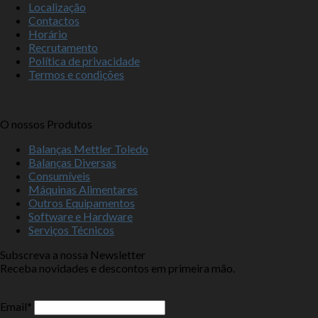
Localização
Contactos
Horário
Recrutamento
Política de privacidade
Termos e condições
O nossos Produtos
Balanças Mettler Toledo
Balanças Diversas
Consumíveis
Máquinas Alimentares
Outros Equipamentos
Software e Hardware
Serviços Técnicos
Subscreva a nossa Newsletter
Receba novidades e descontos em primeira mão.
Email*