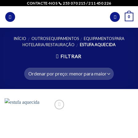
Skip
CONTACTE-NOS 📞 253 070 215 / 211 450 226
to
0
content
INÍCIO
OUTROS EQUIPAMENTOS
EQUIPAMENTOS PARA
/
/
HOTELARIA/RESTAURAÇÃO
ESTUFA AQUECIDA
/
FILTRAR