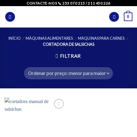
Skip
CONTACTE-NOS 📞 253 070 215 / 211 450 226
to
0
content
INÍCIO
MÁQUINAS ALIMENTARES
MÁQUINAS PARA CARNES
/
/
/
CORTADORA DE SALSICHAS
FILTRAR