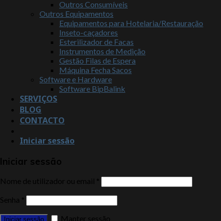
Outros Consumíveis
Outros Equipamentos
Equipamentos para Hotelaria/Restauração
Inseto-caçadores
Esterilizador de Facas
Instrumentos de Medição
Gestão Filas de Espera
Máquina Fecha Sacos
Software e Hardware
Software BipBalink
SERVIÇOS
BLOG
CONTACTO
Iniciar sessão
Iniciar sessão
Nome de utilizador ou email
*
Senha
*
Manter sessão
Iniciar sessão