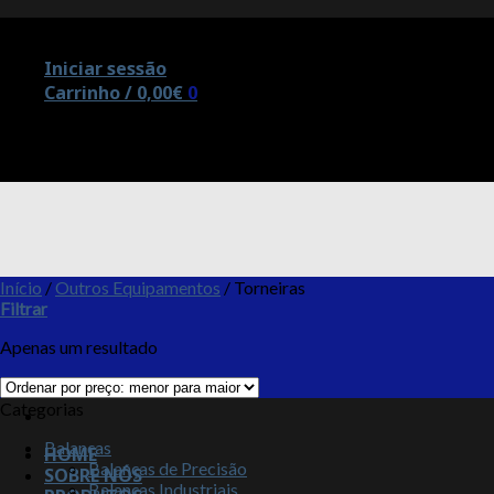
Skip
Contacte-nos 📞 253 070 215 / 211 450 226
to
Iniciar sessão
content
Carrinho /
0,00
€
0
Nenhum produto no carrinho.
Contacte-nos 📞 253 070 215 / 211 450 226
Início
/
Outros Equipamentos
/
Torneiras
Filtrar
Apenas um resultado
Categorias
Balanças
HOME
Balanças de Precisão
SOBRE NÓS
Balanças Industriais