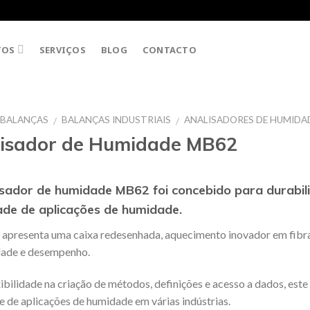
TOS
SERVIÇOS
BLOG
CONTACTO
BALANÇAS
BALANÇAS INDUSTRIAIS
ANALISADORES DE HUMIDA
/
/
isador de Humidade MB62
isador de humidade MB62 foi concebido para durabil
ade de aplicações de humidade.
presenta uma caixa redesenhada, aquecimento inovador em fibra 
dade e desempenho.
ibilidade na criação de métodos, definições e acesso a dados, es
e de aplicações de humidade em várias indústrias.