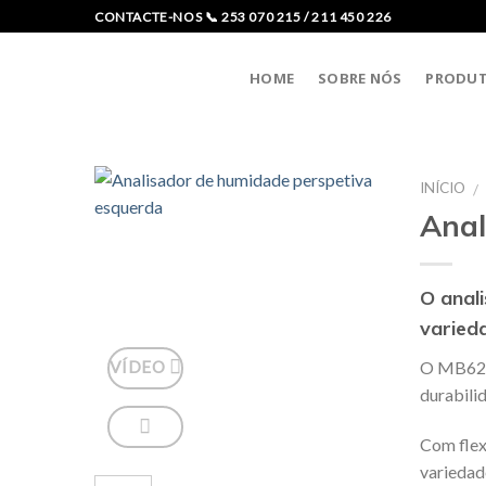
Skip
CONTACTE-NOS 📞 253 070 215 / 211 450 226
to
content
HOME
SOBRE NÓS
PRODU
INÍCIO
/
Anal
O anal
varied
O MB62 a
VÍDEO
durabili
Com flex
variedad