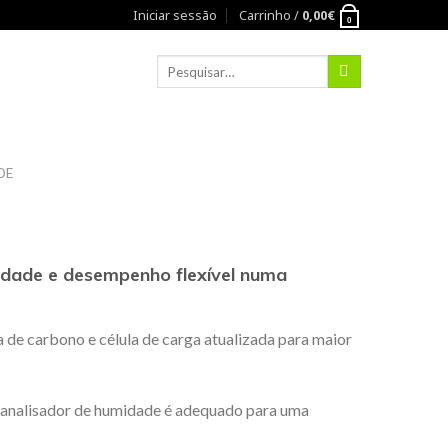
Iniciar sessão
Carrinho /
0,00
€
0
DE
idade e desempenho flexível numa
de carbono e célula de carga atualizada para maior
te analisador de humidade é adequado para uma