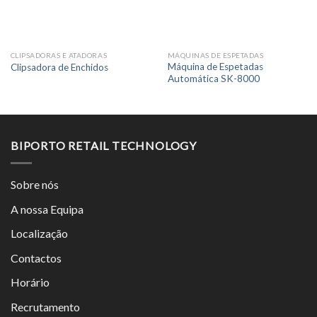
CLIPSADORAS E ATADORAS
MÁQUINAS DE ESPETADAS
Máquina de Espetadas
Clipsadora de Enchidos
Automática SK-8000
BIPORTO RETAIL TECHNOLOGY
Sobre nós
A nossa Equipa
Localização
Contactos
Horário
Recrutamento