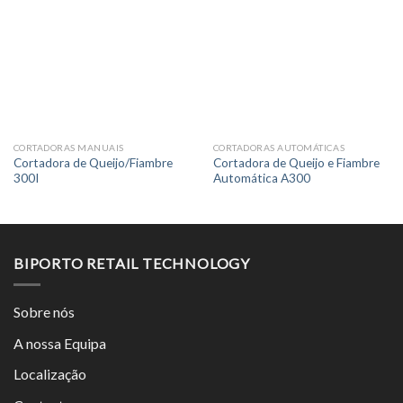
CORTADORAS MANUAIS
CORTADORAS AUTOMÁTICAS
Cortadora de Queijo/Fiambre
Cortadora de Queijo e Fiambre
300I
Automática A300
BIPORTO RETAIL TECHNOLOGY
Sobre nós
A nossa Equipa
Localização