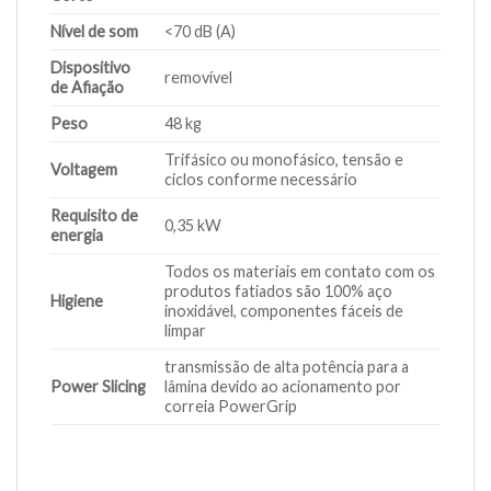
Nível de som
<70 dB (A)
Dispositivo
removível
de Afiação
Peso
48 kg
Trifásico ou monofásico, tensão e
Voltagem
ciclos conforme necessário
Requisito de
0,35 kW
energia
Todos os materiais em contato com os
produtos fatiados são 100% aço
Higiene
inoxidável, componentes fáceis de
limpar
transmissão de alta potência para a
Power Slicing
lâmina devido ao acionamento por
correia PowerGrip