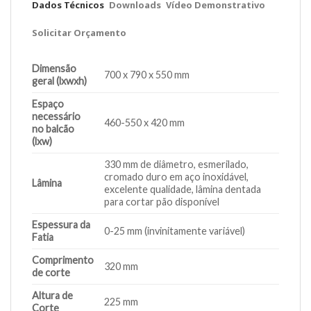
Dados Técnicos
Downloads
Vídeo Demonstrativo
Solicitar Orçamento
Dimensão
700 x 790 x 550 mm
geral (lxwxh)
Espaço
necessário
460-550 x 420 mm
no balcão
(lxw)
330 mm de diâmetro, esmerilado,
cromado duro em aço inoxidável,
Lâmina
excelente qualidade, lâmina dentada
para cortar pão disponível
Espessura da
0-25 mm (invinitamente variável)
Fatia
Comprimento
320 mm
de corte
Altura de
225 mm
Corte