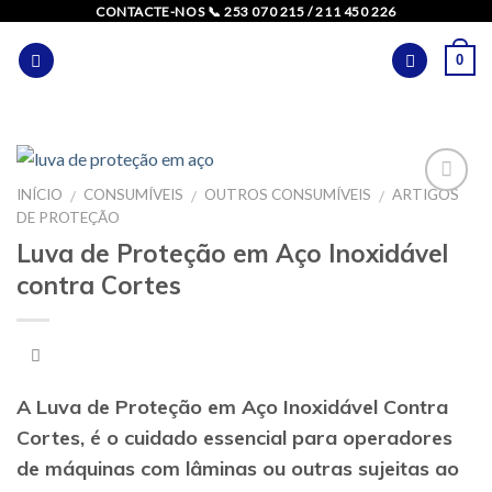
Skip
CONTACTE-NOS 📞 253 070 215 / 211 450 226
to
0
content
INÍCIO
CONSUMÍVEIS
OUTROS CONSUMÍVEIS
ARTIGOS
/
/
/
DE PROTEÇÃO
Luva de Proteção em Aço Inoxidável
contra Cortes
A
Luva de Proteção em Aço Inoxidável Contra
Cortes,
é o cuidado essencial para operadores
de máquinas com lâminas ou outras sujeitas ao