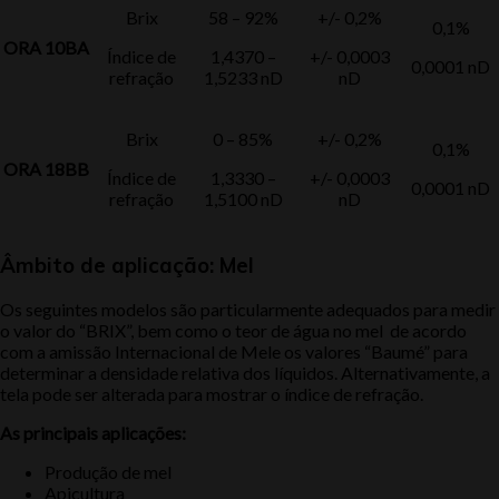
Brix
58 – 92%
+/- 0,2%
0,1%
ORA 10BA
Índice de
1,4370 –
+/- 0,0003
0,0001 nD
refração
1,5233 nD
nD
Brix
0 – 85%
+/- 0,2%
0,1%
ORA 18BB
Índice de
1,3330 –
+/- 0,0003
0,0001 nD
refração
1,5100 nD
nD
Âmbito de aplicação: Mel
Os seguintes modelos são particularmente adequados para medir
o valor do “BRIX”, bem como o teor de água no mel de acordo
com a amissão Internacional de Mele os valores “Baumé” para
determinar a densidade relativa dos líquidos. Alternativamente, a
tela pode ser alterada para mostrar o índice de refração.
As principais aplicações:
Produção de mel
Apicultura