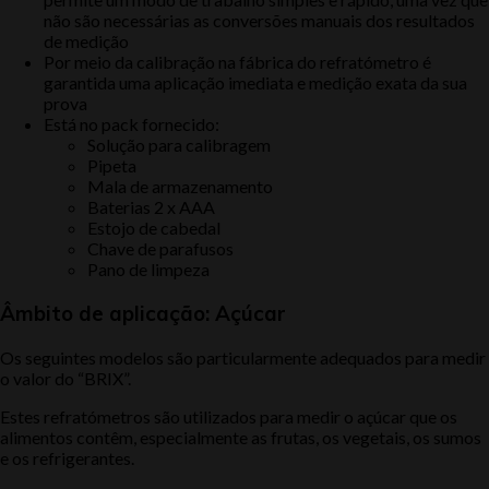
não são necessárias as conversões manuais dos resultados
de medição
Por meio da calibração na fábrica do refratómetro é
garantida uma aplicação imediata e medição exata da sua
prova
Está no pack fornecido:
Solução para calibragem
Pipeta
Mala de armazenamento
Baterias 2 x AAA
Estojo de cabedal
Chave de parafusos
Pano de limpeza
Âmbito de aplicação: Açúcar
Os seguintes modelos são particularmente adequados para medir
o valor do “BRIX”.
Estes refratómetros são utilizados para medir o açúcar que os
alimentos contêm, especialmente as frutas, os vegetais, os sumos
e os refrigerantes.