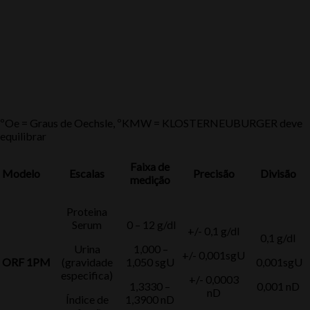
ºOe = Graus de Oechsle, ºKMW = KLOSTERNEUBURGER deve
equilibrar
Faixa de
Modelo
Escalas
Precisão
Divisão
medição
Proteina
Serum
0 – 12 g/dl
+/- 0,1 g/dl
0,1 g/dl
Urina
1,000 –
+/- 0,001sgU
ORF 1PM
(gravidade
1,050 sgU
0,001sgU
especifica)
+/- 0,0003
1,3330 –
0,001 nD
nD
Índice de
1,3900 nD