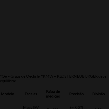
ºOe = Graus de Oechsle, ºKMW = KLOSTERNEUBURGER deve
equilibrar
Faixa de
Modelo
Escalas
Precisão
Divisão
medição
Mass SW
+/- 0,2%