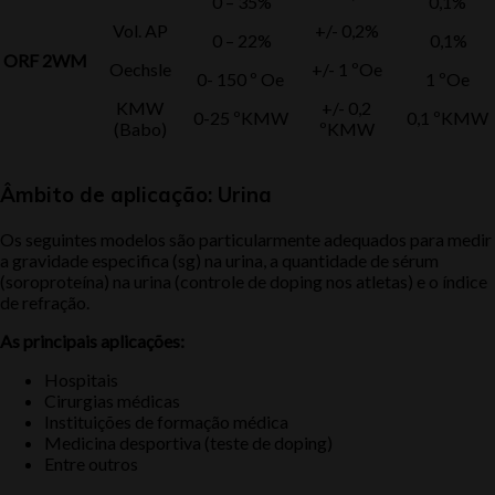
0 – 35%
0,1%
Vol. AP
+/- 0,2%
0 – 22%
0,1%
ORF 2WM
Oechsle
+/- 1 ºOe
0- 150 º Oe
1 ºOe
KMW
+/- 0,2
0-25 ºKMW
0,1 ºKMW
(Babo)
ºKMW
Âmbito de aplicação: Urina
Os seguintes modelos são particularmente adequados para medir
a gravidade especifica (sg) na urina, a quantidade de sérum
(soroproteína) na urina (controle de doping nos atletas) e o índice
de refração.
As principais aplicações:
Hospitais
Cirurgias médicas
Instituições de formação médica
Medicina desportiva (teste de doping)
Entre outros