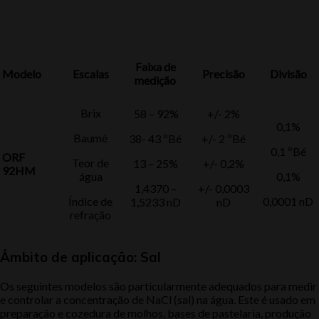
Faixa de
Modelo
Escalas
Precisão
Divisão
medição
Brix
58 – 92%
+/- 2%
0,1%
Baumé
38- 43 ºBé
+/- 2 ºBé
0,1 ºBé
ORF
Teor de
13 – 25%
+/- 0,2%
92HM
água
0,1%
1,4370 –
+/- 0,0003
Índice de
0,0001 nD
1,5233 nD
nD
refração
Âmbito de aplicação: Sal
Os seguintes modelos são particularmente adequados para medir
e controlar a concentração de NaCl (sal) na água. Este é usado em
preparação e cozedura de molhos, bases de pastelaria, produção