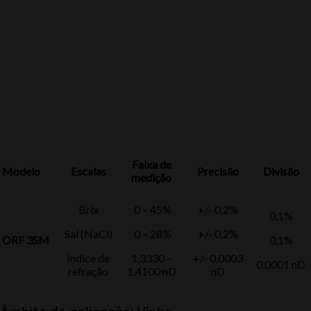
Faixa de
Modelo
Escalas
Precisão
Divisão
medição
Brix
0 – 45%
+/- 0,2%
0,1%
Sal (NaCl)
0 – 28%
+/- 0,2%
ORF 3SM
0,1%
Índice de
1,3330 –
+/- 0,0003
0,0001 nD
refração
1,4100 nD
nD