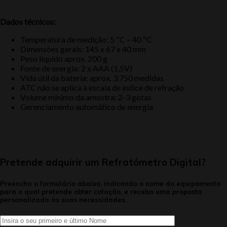
Dados técnicos:
Temperatura de medição: 5 ºC – 40 ºC
Dimensões gerais: 145 x 67 x 40 mm
Peso liquido aprox. 200 g
Fonte de energia: 2 x AAA (1,5V)
Vida útil da bateria: aprox. 3.750 medidas
ATC não se aplica à escala de índice de refração
Volume mínimo da amostra: 2-3 gotas
Gerenciamento automático de energia
Pretende adquirir um Refratómetro Digital?
Preencha o formulário abaixo, indicando o nome do equipamento
para o qual pretende obter cotação, e receba uma proposta
personalizada às suas necessidades.