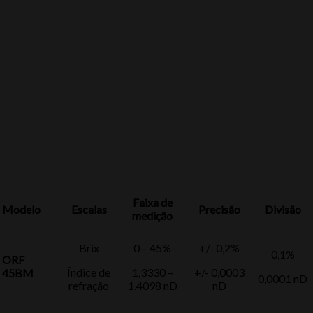
Faixa de
Modelo
Escalas
Precisão
Divisão
medição
Brix
0 – 45%
+/- 0,2%
0,1%
ORF
Índice de
1,3330 –
+/- 0,0003
45BM
0,0001 nD
refração
1,4098 nD
nD