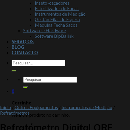
Inseto-caçadores
Esterilizador de Facas
Instrumentos de Medição
Gestão Filas de Espera
Máquina Fecha Sacos
Software e Hardware
Software BipBalink
SERVIÇOS
BLOG
CONTACTO
0
Carrinho
Início
/
Outros Equipamentos
/
Instrumentos de Medição
/
Refratómetros
Nenhum produto no carrinho.
Refratómetro Digital ORF