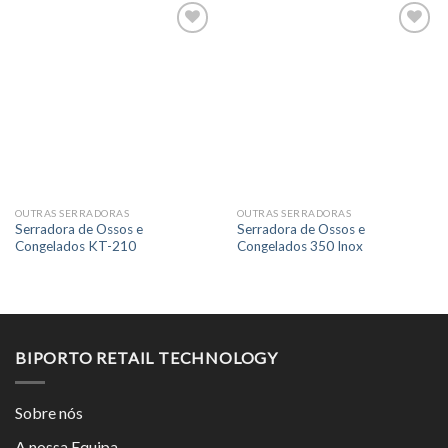
OUTRAS SERRADORAS
OUTRAS SERRADORAS
Serradora de Ossos e
Serradora de Ossos e
Congelados KT-210
Congelados 350 Inox
BIPORTO RETAIL TECHNOLOGY
Sobre nós
A nossa Equipa