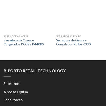
SERRADORAS KOLBE
SERRADORAS KOLBE
Serradora de Ossos e
Serradora de Ossos e
Congelados KOLBE K440RS
Congelados Kolbe K330
BIPORTO RETAIL TECHNOLOGY
Sobre nós
A nossa Equipa
Localização