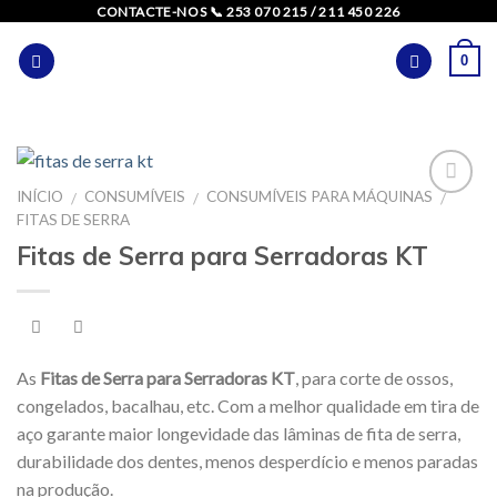
Skip
CONTACTE-NOS 📞 253 070 215 / 211 450 226
to
0
content
INÍCIO
CONSUMÍVEIS
CONSUMÍVEIS PARA MÁQUINAS
/
/
/
FITAS DE SERRA
Fitas de Serra para Serradoras KT
As
Fitas de Serra para Serradoras KT
, para corte de ossos,
congelados, bacalhau, etc. Com a melhor qualidade em tira de
aço garante maior longevidade das lâminas de fita de serra,
durabilidade dos dentes, menos desperdício e menos paradas
na produção.