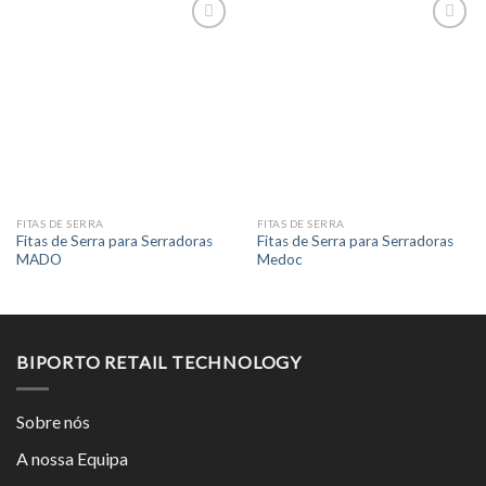
FITAS DE SERRA
FITAS DE SERRA
Fitas de Serra para Serradoras
Fitas de Serra para Serradoras
MADO
Medoc
BIPORTO RETAIL TECHNOLOGY
Sobre nós
A nossa Equipa