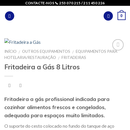
Skip
CONTACTE-NOS 📞 253 070 215 / 211 450 226
to
0
content
INÍCIO
OUTROS EQUIPAMENTOS
EQUIPAMENTOS PARA
/
/
HOTELARIA/RESTAURAÇÃO
FRITADEIRAS
/
Fritadeira a Gás 8 Litros
Fritadeira a gás profissional indicada para
cozinhar alimentos frescos e congelados,
adequada para espaços muito limitados.
O suporte do cesto colocado no fundo do tanque de aço