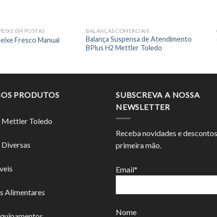
PEIXE EM POSTAS
BALANÇAS COMERCIAIS
Balança Suspensa de Atendimento
Peixe Fresco Manual
BPlus H2 Mettler Toledo
SOS PRODUTOS
SUBSCREVA A NOSSA
NEWSLETTER
 Mettler Toledo
Receba novidades e desconto
 Diversas
primeira mão.
veis
Email*
s Alimentares
Nome
Equipamentos