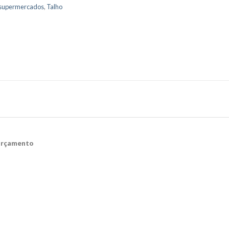
supermercados
,
Talho
 Orçamento