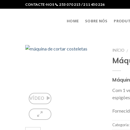
Skip
CONTACTE-NOS 📞 253 070 215 / 211 450 226
to
content
HOME
SOBRE NÓS
PRODU
INÍCIO
/
Máqu
Máquin
Com 1 ve
espigões
VÍDEO
Fornecid
Categoria: