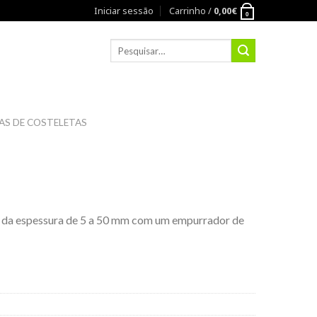
Iniciar sessão
Carrinho /
0,00
€
0
S DE COSTELETAS
e da espessura de 5 a 50 mm com um empurrador de