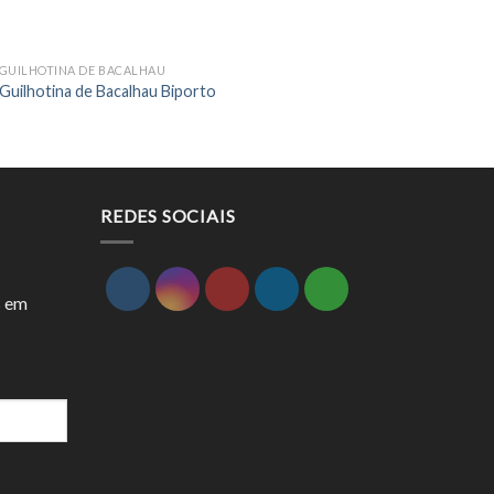
GUILHOTINA DE BACALHAU
CORTADORAS DE COSTELETAS
Guilhotina de Bacalhau Biporto
Máquina de Cortar Costele
REDES SOCIAIS
s em