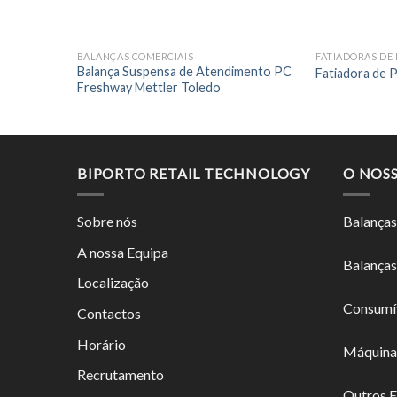
BALANÇAS COMERCIAIS
FATIADORAS DE 
Balança Suspensa de Atendimento PC
Fatiadora de 
Freshway Mettler Toledo
BIPORTO RETAIL TECHNOLOGY
O NOS
Sobre nós
Balanças
A nossa Equipa
Balanças
Localização
Consumí
Contactos
Horário
Máquina
Recrutamento
Outros 