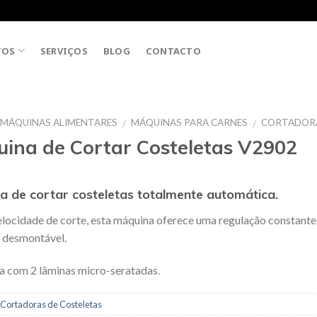
TOS
SERVIÇOS
BLOG
CONTACTO
MÁQUINAS ALIMENTARES
MÁQUINAS PARA CARNES
CORTADORA
/
/
ina de Cortar Costeletas V2902
a de cortar costeletas totalmente automática.
locidade de corte, esta máquina oferece uma regulação constant
 desmontável.
a com 2 lâminas micro-seratadas.
Cortadoras de Costeletas