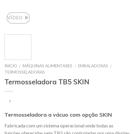
VÍDEO
INÍCIO
MÁQUINAS ALIMENTARES
EMBALADORAS
/
/
/
TERMOSSELADORAS
Termosseladora TB5 SKIN
Termosseladora a vácuo com opção SKIN
Fabricada com um sistema operacional onde todas as
funções oferecidas pela TB5 são controladas por uma display